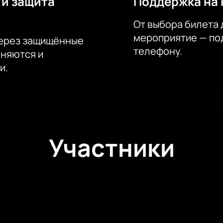
 и защита
Поддержка на 
От выбора билета 
мероприятие — под
через защищённые
телефону.
аняются и
и.
Участники