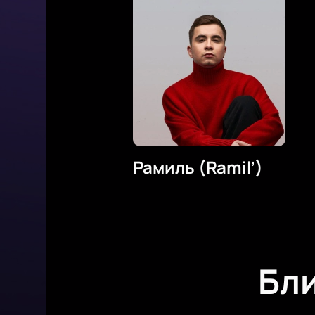
Рамиль (Ramil’)
Бл