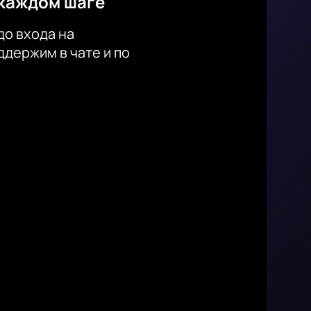
каждом шаге
до входа на
держим в чате и по