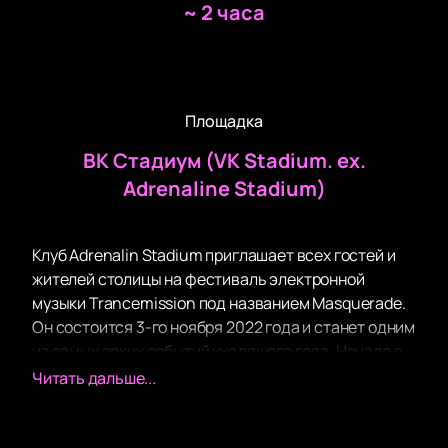
~
2 часа
Площадка
ВК Стадиум (VK Stadium. ex.
Adrenaline Stadium)
Клуб Adrenalin Stadium приглашает всех гостей и
жителей столицы на фестиваль электронной
музыки Trancemission под названием Masquerade.
Он состоится 3-го ноября 2022 года и станет одним
из самых ярких событий уходящего года. Начало в
23:00. Вход открыт только для совершеннолетних
Читать дальше...
граждан.
Музыкальный фестиваль Trancemission прогремит,
чтобы порадовать всех ценителей транс-музыки.