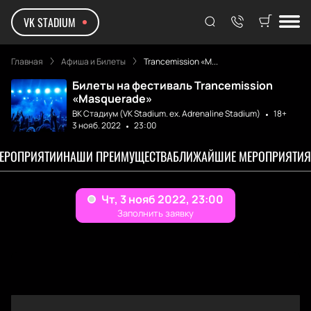
VK STADIUM
Главная
Афиша и Билеты
Trancemission «M...
Билеты на фестиваль Trancemission
«Masquerade»
ВК Стадиум (VK Stadium. ex. Adrenaline Stadium)
18+
3 нояб. 2022
23:00
МЕРОПРИЯТИИ
НАШИ ПРЕИМУЩЕСТВА
БЛИЖАЙШИЕ МЕРОПРИЯТИЯ