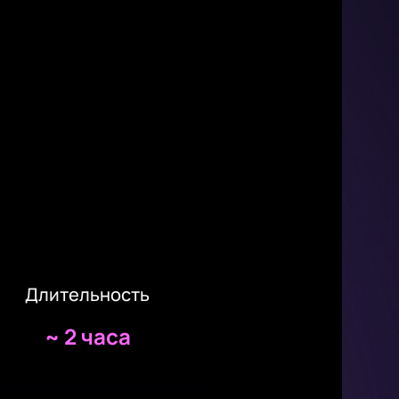
Длительность
~
2 часа