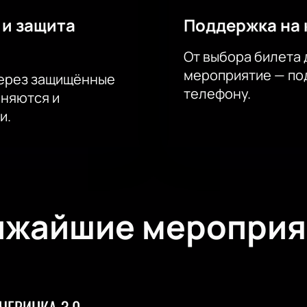
 и защита
Поддержка на 
От выбора билета 
мероприятие — под
через защищённые
телефону.
аняются и
и.
ижайшие мероприя
ЧЕРИНКА 3.0