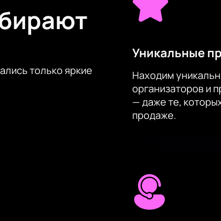
ыбирают
бытию!
Уникальные п
тались только яркие
Находим уникальн
организаторов и 
— даже те, которы
продаже.