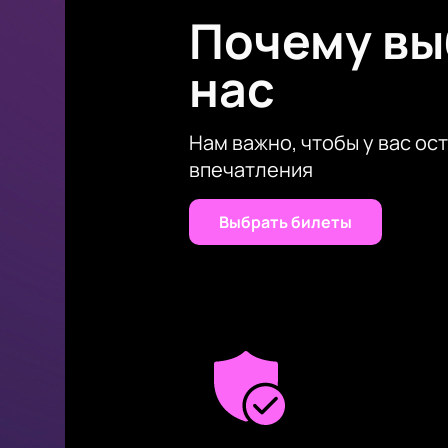
Почему в
незабываемому музыкальному со
нас
Нам важно, чтобы у вас ос
впечатления
Выбрать билеты