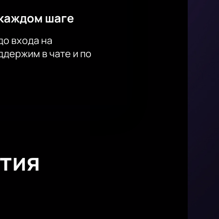
каждом шаге
до входа на
держим в чате и по
тия