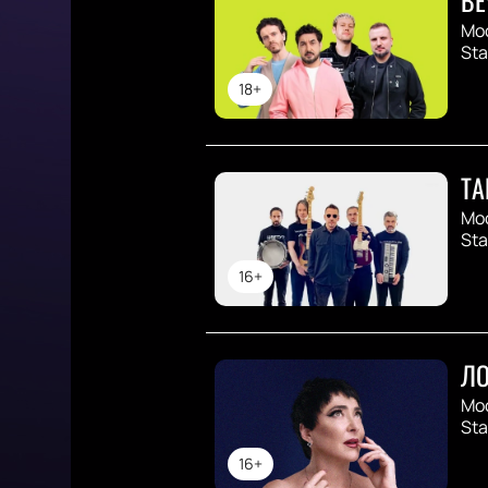
Мо
St
18+
ТА
Мо
St
16+
ЛО
Мо
St
16+