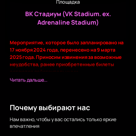
Площадка
ВК Стадиум (VK Stadium. ex.
Adrenaline Stadium)
Мероприятие, которое было запланировано на
17 ноября 2024 года, перенесено на 9 марта
2025 года. Приносим извинения за возможные
неудобства, ранее приобретенные билеты
остаются действительными.
Концерт группы «Сироткин» в VK Stadium - это
Читать дальше...
событие, которое нельзя пропустить! Группа,
образованная в 2015 году Сергеем Сироткиным,
приобрела огромную популярность благодаря
Почему выбирают нас
своим хитам, таким как «Выше домов», «Планы на
это лето», «Бейся сердце, время биться»,
Нам важно, чтобы у вас остались только яркие
«Август», «Навсегда». Их музыка стала настоящим
впечатления
феноменом, а фразы из песен стали татуировками