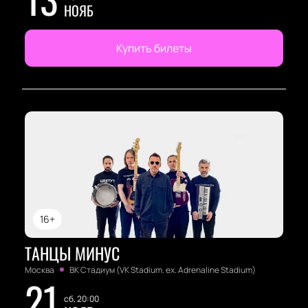
НОЯБ
Купить билеты
16+
ТАНЦЫ МИНУС
Москва
ВК Стадиум (VK Stadium. ex. Adrenaline Stadium)
21
сб, 20:00