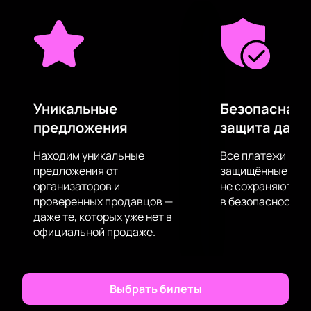
на телах фанатов.
Концерт состоится на сцене VK Stadium, который
является одной из самых популярных площадок в
городе. Это современное и просторное место,
которое обеспечивает комфорт всех посетителей.
Здесь можно насладиться высококачественным
звуком и ярким световым шоу, которые создадут
Уникальные
Безопасная 
незабываемую атмосферу.
предложения
защита данн
Купить билеты на концерт
группы «Сироткин»
можно у нас на сайте. Мы
Находим уникальные
Все платежи про
гарантируем удобство и безопасность покупки. Не
предложения от
защищённые шлю
упустите возможность окунуться в мир музыки
организаторов и
не сохраняются 
проверенных продавцов —
в безопасности.
Сироткин и провести незабываемый вечер в
даже те, которых уже нет в
компании талантливых музыкантов.
официальной продаже.
Выбрать билеты