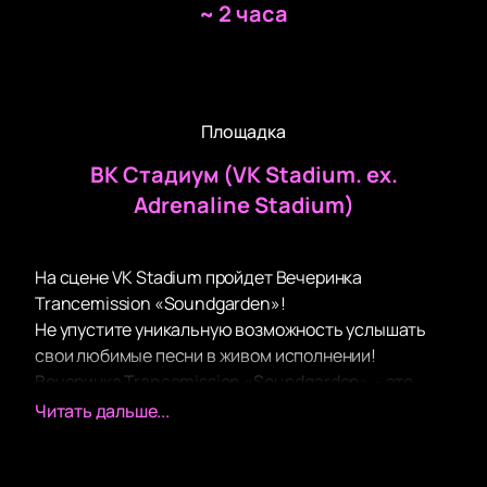
~
2 часа
Площадка
ВК Стадиум (VK Stadium. ex.
Adrenaline Stadium)
На сцене VK Stadium пройдет Вечеринка
Trancemission «Soundgarden»!
Не упустите уникальную возможность услышать
свои любимые песни в живом исполнении!
Вечеринка Trancemission «Soundgarden» – это
всегда феерия звука, света, настоящий драйв и
Читать дальше...
невероятные эмоции!
В рамках концертной программы прозвучат как
хорошо известные поклонникам творчества хиты,