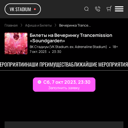
VK STADIUM
Главная
Афиша и Билеты
Вечеринка Trance...
Билеты на Вечеринку Trancemission
«Soundgarden»
ВК Стадиум (VK Stadium. ex. Adrenaline Stadium)
18+
7 окт. 2023
23:30
МЕРОПРИЯТИИ
НАШИ ПРЕИМУЩЕСТВА
БЛИЖАЙШИЕ МЕРОПРИЯТИЯ