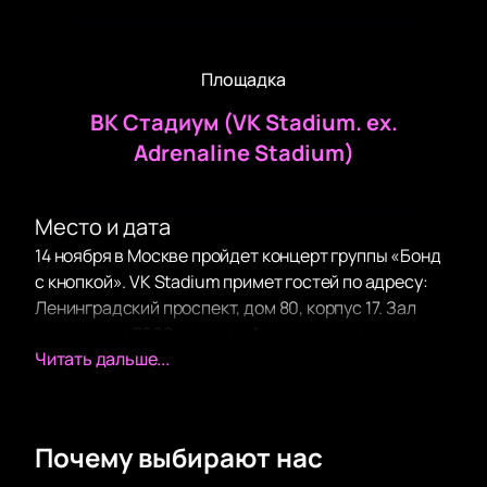
Площадка
ВК Стадиум (VK Stadium. ex.
Adrenaline Stadium)
Место и дата
14 ноября в Москве пройдет концерт группы «Бонд
с кнопкой». VK Stadium примет гостей по адресу:
Ленинградский проспект, дом 80, корпус 17. Зал
вмещает до 7000 человек. Акустика здесь чистая и
Читать дальше...
мощная.
Описание концерта
«Бонд с кнопкой» выступят с новой программой.
Коллектив смешивает фольклор и современные
Почему выбирают нас
ритмы. Песни «Кухни», «Камушки», «Свои» уже