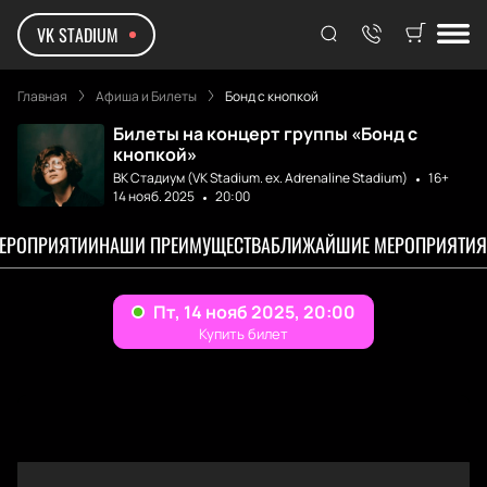
VK STADIUM
Главная
Афиша и Билеты
Бонд с кнопкой
Билеты на концерт группы «Бонд с
кнопкой»
ВК Стадиум (VK Stadium. ex. Adrenaline Stadium)
16+
14 нояб. 2025
20:00
МЕРОПРИЯТИИ
НАШИ ПРЕИМУЩЕСТВА
БЛИЖАЙШИЕ МЕРОПРИЯТИЯ