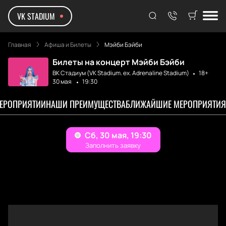
VK STADIUM
Главная
Афиша и Билеты
Мэйби Бэйби
Билеты на концерт Мэйби Бэйби
ВК Стадиум (VK Stadium. ex. Adrenaline Stadium)
18+
30 мая
19:30
МЕРОПРИЯТИИ
НАШИ ПРЕИМУЩЕСТВА
БЛИЖАЙШИЕ МЕРОПРИЯТИЯ