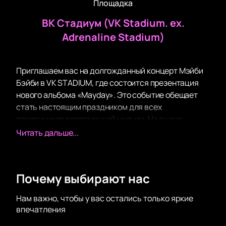
Площадка
ВК Стадиум (VK Stadium. ex.
Adrenaline Stadium)
Приглашаем вас на долгожданный концерт Мэйби
Бэйби в VK STADIUM, где состоится презентация
нового альбома «Mayday». Это событие обещает
стать настоящим праздником для всех
поклонников современной музыки. На сцене
прозвучат как новые композиции, так и все главные
Читать дальше...
хиты исполнителя, которые вы уже успели
полюбить.
VK STADIUM — это современная площадка,
Почему выбирают нас
известная своим качественным звуком и удобной
инфраструктурой. Здесь созданы все условия для
Нам важно, чтобы у вас остались только яркие
комфортного и незабываемого
впечатления
времяпрепровождения. Просторный зал позволяет