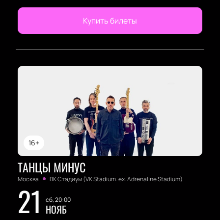
Купить билеты
16+
ТАНЦЫ МИНУС
Москва
ВК Стадиум (VK Stadium. ex. Adrenaline Stadium)
21
сб, 20:00
НОЯБ