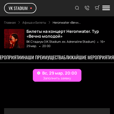
VK STADIUM
Главная
Афиша и Билеты
Heronwater «Вечн...
Билеты на концерт Heronwater. Тур
«Вечно молодой»
ВК Стадиум (VK Stadium. ex. Adrenaline Stadium)
16+
29 мар.
20:00
МЕРОПРИЯТИИ
НАШИ ПРЕИМУЩЕСТВА
БЛИЖАЙШИЕ МЕРОПРИЯТИЯ