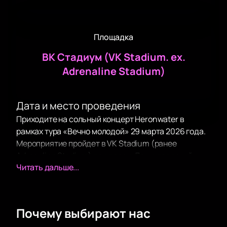
Площадка
ВК Стадиум (VK Stadium. ex.
Adrenaline Stadium)
Дата и место проведения
Приходите на сольный концерт Heronwater в
рамках тура «Вечно молодой» 29 марта 2026 года.
Мероприятие пройдет в VK Stadium (ранее
Adrenaline Stadium) по адресу: Ленинградский
Читать дальше...
проспект, дом 80, корпус 17, Москва. Этот вечер
подарит незабываемые эмоции всем любителям
музыки.
Почему выбирают нас
О концерте