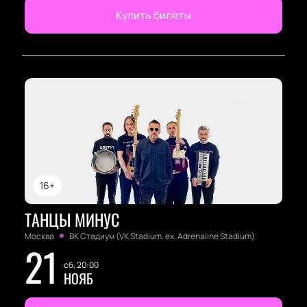
Купить билеты
16+
ТАНЦЫ МИНУС
Москва
ВК Стадиум (VK Stadium. ex. Adrenaline Stadium)
21
сб, 20:00
НОЯБ