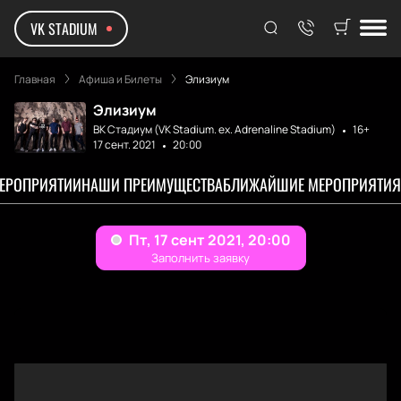
VK STADIUM
Главная
Афиша и Билеты
Элизиум
Элизиум
ВК Стадиум (VK Stadium. ex. Adrenaline Stadium)
16+
17 сент. 2021
20:00
МЕРОПРИЯТИИ
НАШИ ПРЕИМУЩЕСТВА
БЛИЖАЙШИЕ МЕРОПРИЯТИЯ