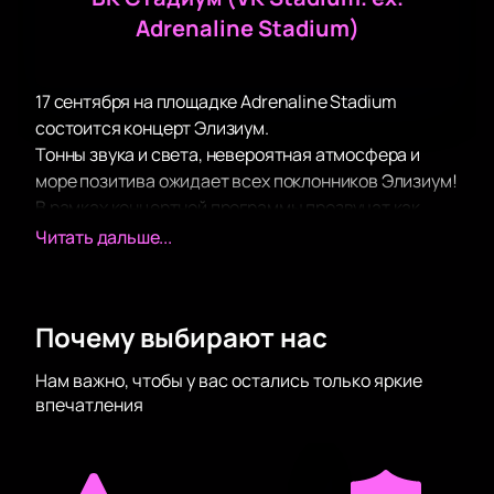
Adrenaline Stadium)
17 сентября на площадке Adrenaline Stadium
состоится концерт Элизиум.
Тонны звука и света, невероятная атмосфера и
море позитива ожидает всех поклонников Элизиум!
В рамках концертной программы прозвучат как
хорошо известные поклонникам творчества
Читать дальше...
Элизиум хиты, так и самые свежие композиции,
написанные совсем недавно.
Зрителей традиционно ожидает море драйва и
Почему выбирают нас
отличного настроения, возможность вживую
услышать хиты любимого исполнителя и подпевать
Нам важно, чтобы у вас остались только яркие
ему, а также невероятное шоу, которые Элизиум
впечатления
подарит своим поклонникам на сцене.
Самое передовое световое и звуковое
оборудование позволит вам отчетливо услышать