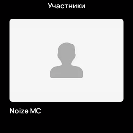
Участники
Noize MC