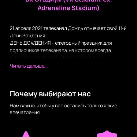
Adrenaline Stadium)
21 апреля 2021 телеканал Дождь отмечает свой 11-й
День Рождения!
ДЕНЬ ДО///ДЕНИЯ – ежегодный праздник для
подписчиков телеканала, на котором всегда
выступают музыканты, близкие по духу и
разделяющие ценности телеканала.
Читать дальше...
Хэдлайнером ДНЯ ДО///ДЕНИЯ станет Noize MC
Почему выбирают нас
Нам важно, чтобы у вас остались только яркие
впечатления