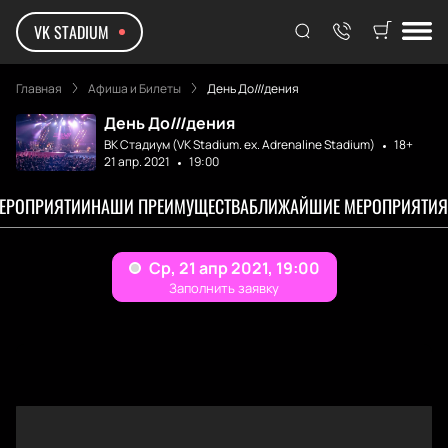
VK STADIUM
Главная
Афиша и Билеты
День До///дения
День До///дения
ВК Стадиум (VK Stadium. ex. Adrenaline Stadium)
18+
21 апр. 2021
19:00
МЕРОПРИЯТИИ
НАШИ ПРЕИМУЩЕСТВА
БЛИЖАЙШИЕ МЕРОПРИЯТИЯ