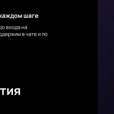
каждом шаге
до входа на
держим в чате и по
тия