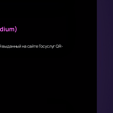
adium)
 выданный на сайте Госуслуг QR-
 и незабываемых музыкальных
й можно будет увидеть в
ib, MARUV, Ольга Бузова, Ани
рери, Валя Карнавал, ESCAPE,