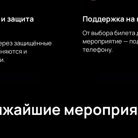
 и защита
Поддержка на 
От выбора билета 
мероприятие — под
через защищённые
телефону.
аняются и
и.
ижайшие мероприя