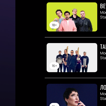
ВЕ
Мо
St
18+
ТА
Мо
St
16+
ЛО
Мо
St