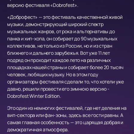
версию фестиваля «Dobrofest».
«Доброфест» — это фестиваль качественной живой
музыки, демонстрирующий широкий спектр
музыкальных жанров, от рока и альтернативы до
панка и хип-хопа, он собирает до 90 музыкальных
коллективов, не только из России, но и из стран
ближнего и дальнего зарубежья. Вот уже 11 лет
подряд он проходит каждое лето на различных
площадках нашей страны и собирает более 20 тысяч
человек, любящих музыку. Но в этом году
организаторы фестиваля сделали то, что хотели уже
давно, решили провести его зимнюю версию -
Dobrofest Winter Edition.
Это один из немногих фестивалей, где нет деления на
вип-сектора или фан-зоны, здесь все гости равны. А
самая главная особенность — это царящая добрая и
демократичная атмосфера.