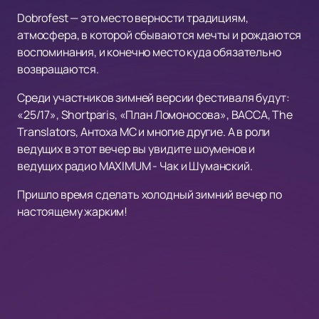
Dobrofest — это место верности традициям,
атмосфера, в которой сбываются мечты и рождаются
воспоминания, и конечно место куда обязательно
возвращаются.
Среди участников зимней версии фестиваля будут:
«25/17», Shortparis, «План Ломоносова», ВАССА, The
Translators, Антоха МС и многие другие. А в роли
ведущих в этот вечер вы увидите шоуменов и
ведущих радио MAXIMUM - Чак и Шуманский.
Пришло время сделать холодный зимний вечер по
настоящему жарким!