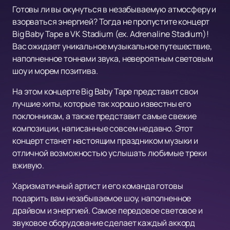
Готовы ли вы окунуться в незабываемую атмосферу и
взорваться энергией? Тогда не пропустите концерт
Big Baby Tape в VK Stadium (ex. Adrenaline Stadium)!
Вас ожидает уникальное музыкальное путешествие,
наполненное тоннами звука, невероятным световым
шоу и морем позитива.
На этом концерте Big Baby Tape представит свои
лучшие хиты, которые так хорошо известны его
поклонникам, а также представит самые свежие
композиции, написанные совсем недавно. Этот
концерт станет настоящим праздником музыки и
отличной возможностью услышать любимые треки
вживую.
Харизматичный артист и его команда готовы
подарить вам незабываемое шоу, наполненное
драйвом и энергией. Самое передовое световое и
звуковое оборудование сделает каждый аккорд