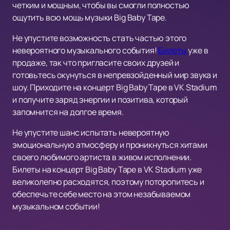
четким и мощным, чтобы вы смогли полностью
ощутить всю мощь музыки Big Baby Tape.
Не упустите возможность стать частью этого
невероятного музыкального события!
Билеты
уже в
продаже, так что пригласите своих друзей и
готовьтесь окунуться в непревзойденный мир звука и
шоу. Приходите на концерт Big Baby Tape в VK Stadium
и получите заряд энергии и позитива, который
запомнится на долгое время.
Не упустите шанс испытать невероятную
эмоциональную атмосферу и проникнуться хитами
своего любимого артиста в живом исполнении.
Билеты на концерт Big Baby Tape в VK Stadium уже
великолепно расходятся, поэтому поторопитесь и
обеспечьте себе место на этом незабываемом
музыкальном событии!