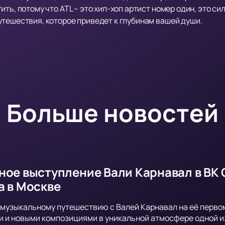
ть, потому что ATL – это хип-хоп артист номер один, это си
утешествия, которое приведет к глубинам вашей души.
Больше новостей
ное выступление Вали Карнавал в ВК
а в Москве
музыкальному путешествию с Валей Карнавал на её первом
 и новыми композициями в уникальной атмосфере одной и