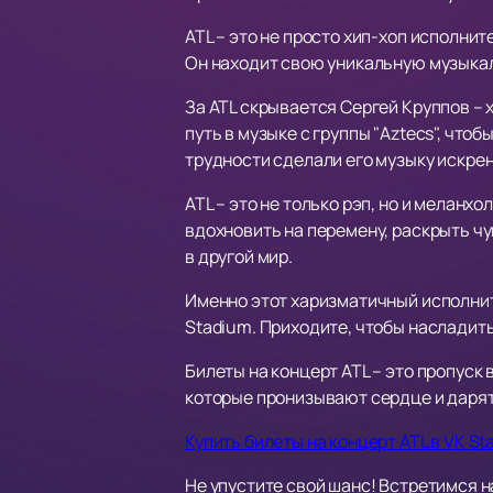
ATL – это не просто хип-хоп исполн
Он находит свою уникальную музыкаль
За ATL скрывается Сергей Круппов – 
путь в музыке с группы "Aztecs", чтоб
трудности сделали его музыку искрен
ATL – это не только рэп, но и меланх
вдохновить на перемену, раскрыть чу
в другой мир.
Именно этот харизматичный исполнит
Stadium. Приходите, чтобы насладит
Билеты на концерт ATL – это пропуск
которые пронизывают сердце и дарят
Купить билеты на концерт ATL в VK St
Не упустите свой шанс! Встретимся н