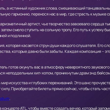
итель, а истинный художник слова, смешивающий танцевальн
ную гармонию, перенося нас в мир, где страсть к музыке с
харизматичный артист, чье творчество завоевало сердца ты
ы затем смело ступить на сольную тропу. Его путь к успеху б
ней и подлинной.
олия, которая касается струн души каждого слушателя. Его с
вства, которые давно были забыты. Каждая композиция – эт
ель готов окунуть вас в атмосферу невероятного звукового
ься неподдельным хип-хопом, проникнутым драм энд бейсом
 в мир искусства и глубоких переживаний. Это шанс прочувст
 силу. Приобретайте билеты прямо сейчас, чтобы стать час
adium
.
а концерте ATL, чтобы вместе создать вечер, который запом