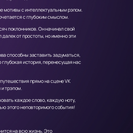
ые мотивы с интеллектуальным рэпом.
очетается с глубоким смыслом.
сяч поклонников. Он начинал свой
ыл далек от простоты, но именно эти
лова способны заставить задуматься,
о глубокая история, перенесущая нас
 путешествия прямо на сцене VK
 и трэпом.
вовать каждое слово, каждую ноту,
тью этого неповторимого события!
нится на всю жизнь. Это