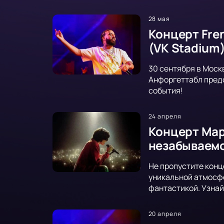
28 мая
Концерт Fre
(VK Stadium
30 сентября в Моск
Анфоргеттабл предс
события!
24 апреля
Концерт Март
незабываемо
Не пропустите конце
уникальной атмосфе
фантастикой. Узнай
20 апреля