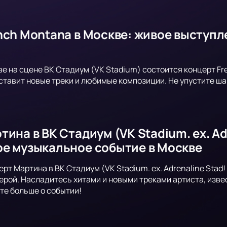
nch Montana в Москве: живое выступл
)
ве на сцене ВК Стадиум (VK Stadium) состоится концерт Fr
тавит новые треки и любимые композиции. Не упустите ша
ина в ВК Стадиум (VK Stadium. ex. Ad
е музыкальное событие в Москве
рт Мартина в ВК Стадиум (VK Stadium. ex. Adrenaline Stad
рой. Насладитесь хитами и новыми треками артиста, изве
те больше о событии!