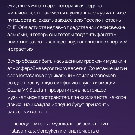
Эта динамичная пара, покорившая сердца
миллионов, отправляется в уникальное музыкальное
путешествие, охватывающее всю Россию и страны
СНГ! Оба артиста недавно представили свои свежие
альбомы, и теперь они готовы подарить фанатам
поистине захватывающее шоу, наполненное энергией
и страстью.
Вечер обещает быть насыщенным красками музыки и
атмосферой невероятного веселья. Сочетание магии
слов Instasamka с уникальным стилем Moneyken
создаст волнующую симфонию звуков и эмоций.
Сцена VK Stadium превратится в настоящее
музыкальное пространство, где каждая нота, каждое
движение и каждая мелодия будут приносить
радость и восторг.
Присоединяйтесь к музыкальной революции
Instasamka x Moneyken и станьте частью