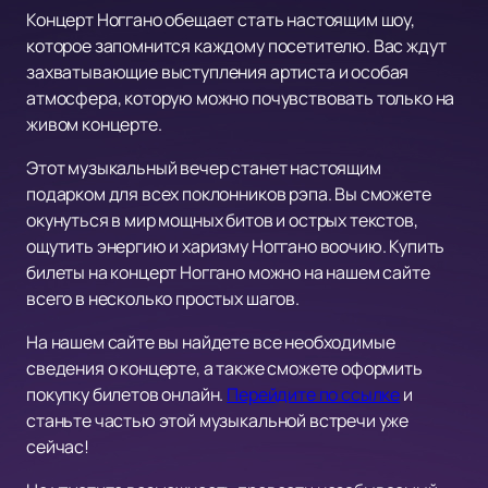
Концерт Ноггано обещает стать настоящим шоу,
которое запомнится каждому посетителю. Вас ждут
захватывающие выступления артиста и особая
атмосфера, которую можно почувствовать только на
живом концерте.
Этот музыкальный вечер станет настоящим
подарком для всех поклонников рэпа. Вы сможете
окунуться в мир мощных битов и острых текстов,
ощутить энергию и харизму Ноггано воочию. Купить
билеты на концерт Ноггано можно на нашем сайте
всего в несколько простых шагов.
На нашем сайте вы найдете все необходимые
сведения о концерте, а также сможете оформить
покупку билетов онлайн.
Перейдите по ссылке
и
станьте частью этой музыкальной встречи уже
сейчас!