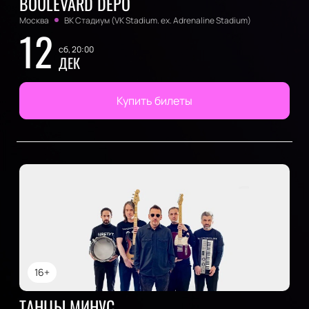
BOULEVARD DEPO
Москва
ВК Стадиум (VK Stadium. ex. Adrenaline Stadium)
12
сб, 20:00
ДЕК
Купить билеты
16+
ТАНЦЫ МИНУС