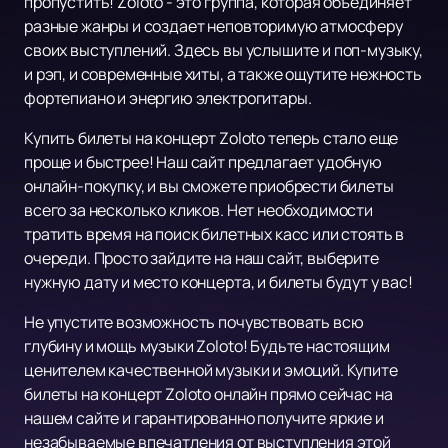
пропустить! Zoloto - это группа, которая объединяет
разные жанры и создает неповторимую атмосферу
своих выступлений. Здесь вы услышите и поп-музыку,
и рэп, и современные хиты, а также ощутите нежность
фортепиано и энергию электрогитары.
Купить билеты на концерт Zoloto теперь стало еще
проще и быстрее! Наш сайт предлагает удобную
онлайн-покупку, и вы сможете приобрести билеты
всего за несколько кликов. Нет необходимости
тратить время на поиск билетных касс или стоять в
очереди. Просто зайдите на наш сайт, выберите
нужную дату и место концерта, и билеты будут у вас!
Не упустите возможность почувствовать всю
глубину и мощь музыки Zoloto! Будьте настоящим
ценителем качественной музыки и эмоций. Купите
билеты на концерт Zoloto онлайн прямо сейчас на
нашем сайте и гарантированно получите яркие и
незабываемые впечатления от выступления этой