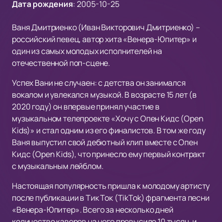
Дата рождения
:
2005-10-25
Ваня Дмитриенко (Иван Викторович Дмитриенко) –
российский певец, автор хита «Венера-Юпитер» и
один из самых молодых исполнителей на
отечественной поп-сцене.
Успех Вани не случаен: с детства он занимался
вокалом и увлекался музыкой. В возрасте 15 лет (в
2020 году) он впервые принял участие в
музыкальном телепроекте «Хочу с Опен Кидс (Open
Kids)» и стал одним из его финалистов. В том же году
Ваня выпустил свой дебютный клип вместе с Опен
Кидс (Open Kids), что принесло ему первый контракт
с музыкальным лейблом.
Настоящая популярность пришла к молодому артисту
после публикации в Тик Ток (TikTok) фрагмента песни
«Венера-Юпитер». Всего за несколько дней
количество каверов на него превысило 10 тысяч, и