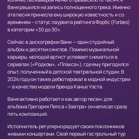
Ваня решился на запись полноценного трека. Именно
эта песня принесла ему широкую известность и со
временем – статус лауреата рейтинга Форбс (Forbes)
в категории «30 до 30».
Сейчас в дискографии Вани — один студийный
альбом и десятки синглов. Помимо музыкальной
карьеры, молодой артист успевает сниматься в
сериалах («Родком», «Плакса»), где ему пригодился
опыт, полученный в детской театральной студии. В
2024 году он также дебютировал в модной индустрии
— в качестве модели бренда Канье Уэста.
Ваня активно работает и как автор песен: для
альбома Григория Лепса «Завтра» он написал сразу
пять композиций.
Исполнитель регулярно радует своих поклонников
живыми концертами. Свой первый гастрольный тур