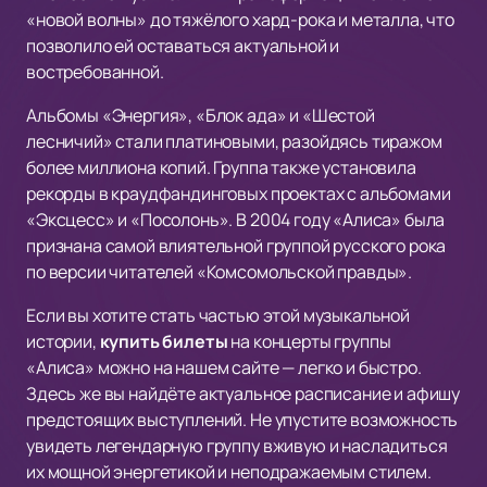
«новой волны» до тяжёлого хард-рока и металла, что
позволило ей оставаться актуальной и
востребованной.
Альбомы «Энергия», «Блок ада» и «Шестой
лесничий» стали платиновыми, разойдясь тиражом
более миллиона копий. Группа также установила
рекорды в краудфандинговых проектах с альбомами
«Эксцесс» и «Посолонь». В 2004 году «Алиса» была
признана самой влиятельной группой русского рока
по версии читателей «Комсомольской правды».
Если вы хотите стать частью этой музыкальной
истории,
купить билеты
на концерты группы
«Алиса» можно на нашем сайте — легко и быстро.
Здесь же вы найдёте актуальное расписание и афишу
предстоящих выступлений. Не упустите возможность
увидеть легендарную группу вживую и насладиться
их мощной энергетикой и неподражаемым стилем.