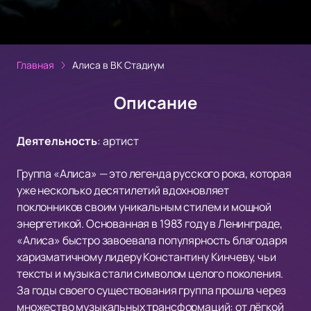
Главная
Алиса в ВК Стадиум
Описание
Деятельность
:
артист
Группа «Алиса» — это легенда русского рока, которая
уже несколько десятилетий вдохновляет
поклонников своим уникальным стилем и мощной
энергетикой. Основанная в 1983 году в Ленинграде,
«Алиса» быстро завоевала популярность благодаря
харизматичному лидеру Константину Кинчеву, чьи
тексты и музыка стали символом целого поколения.
За годы своего существования группа прошла через
множество музыкальных трансформаций: от лёгкой