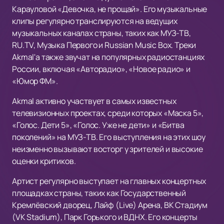
Карауловой «Девочка, не прощай». Его музыкальные
клипы регулярно транслируются на ведущих
музыкальных каналах страны, таких как МУЗ-ТВ,
RU.TV, Музыка Первого и Russian Music Box. Треки
Akmal'а также звучат на популярных радиостанциях
России, включая «Авторадио», «Новое радио» и
«Юмор ФМ».
Akmal активно участвует в самых известных
телевизионных проектах, среди которых «Маска 5»,
«Голос. Дети 5», «Голос. Уже не дети» и «Битва
поколений» на МУЗ-ТВ. Его выступления на этих шоу
неизменно вызывают восторг у зрителей и высокие
оценки критиков.
Артист регулярно выступает на главных концертных
площадках страны, таких как Государственный
Кремлёвский дворец, Лайф (Live) Арена, ВК Стадиум
(VK Stadium), Парк Горького и ВДНХ. Его концерты