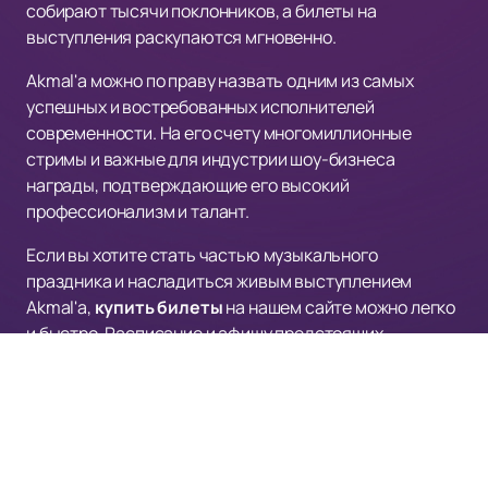
собирают тысячи поклонников, а билеты на
выступления раскупаются мгновенно.
Akmal'а можно по праву назвать одним из самых
успешных и востребованных исполнителей
современности. На его счету многомиллионные
стримы и важные для индустрии шоу-бизнеса
награды, подтверждающие его высокий
профессионализм и талант.
Если вы хотите стать частью музыкального
праздника и насладиться живым выступлением
Akmal'а,
купить билеты
на нашем сайте можно легко
и быстро. Расписание и афишу предстоящих
мероприятий вы можете посмотреть на нашем сайте.
Не упустите шанс увидеть любимого артиста вживую
и получить незабываемые впечатления!