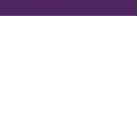
Афиша и Билеты
VK STADIUM
Новости
Внимание! Консьерж-сервис. Оказание услуг по по
мероприятия.
Не является официальным сайтом «VK Stadium». В