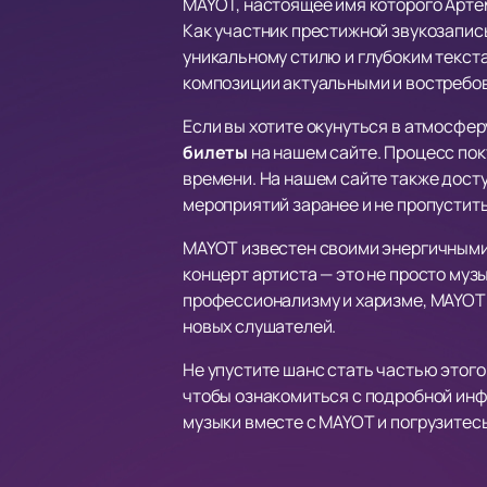
MAYOT, настоящее имя которого Артё
Как участник престижной звукозапи
уникальному стилю и глубоким текста
композиции актуальными и востребо
Если вы хотите окунуться в атмосфер
билеты
на нашем сайте. Процесс поку
времени. На нашем сайте также дост
мероприятий заранее и не пропустит
MAYOT известен своими энергичными
концерт артиста — это не просто му
профессионализму и харизме, MAYOT 
новых слушателей.
Не упустите шанс стать частью этог
чтобы ознакомиться с подробной инф
музыки вместе с MAYOT и погрузитесь