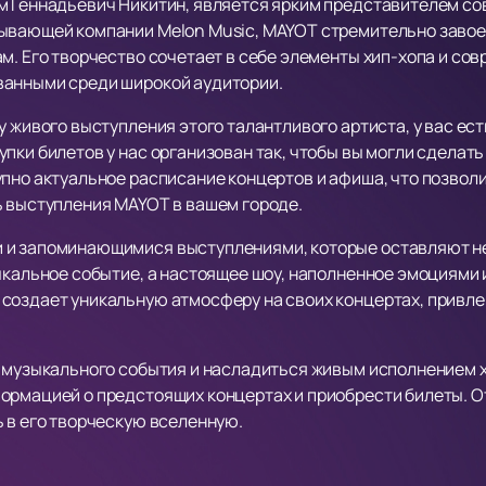
м Геннадьевич Никитин, является ярким представителем с
сывающей компании Melon Music, MAYOT стремительно завое
м. Его творчество сочетает в себе элементы хип-хопа и сов
ванными среди широкой аудитории.
у живого выступления этого талантливого артиста, у вас е
пки билетов у нас организован так, чтобы вы могли сделать 
упно актуальное расписание концертов и афиша, что позвол
ь выступления MAYOT в вашем городе.
 и запоминающимися выступлениями, которые оставляют н
зыкальное событие, а настоящее шоу, наполненное эмоциями
создает уникальную атмосферу на своих концертах, привлек
о музыкального события и насладиться живым исполнением х
ормацией о предстоящих концертах и приобрести билеты. О
 в его творческую вселенную.