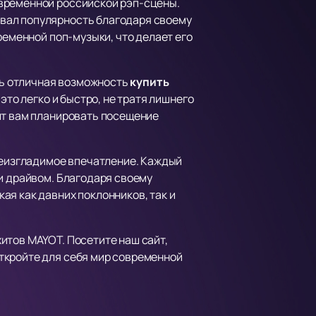
овременной российской рэп-сцены.
вал популярность благодаря своему
ременной поп-музыки, что делает его
сть отличная возможность
купить
это легко и быстро, не тратя лишнего
ит вам планировать посещение
еизгладимое впечатление. Каждый
 и драйвом. Благодаря своему
ая как давних поклонников, так и
итов MAYOT. Посетите наш сайт,
ткройте для себя мир современной