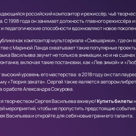
дающийся российский композитор и режиссёр, чьё творчес
. С 1998 года он занимает должность главного режиссёра и
т и педагогические способности вдохновляют новое поколен
ублике как композитор мультсериала «Смешарики», где он я
стве с Мариной Ланда охватывает такие популярные проекты
ыка Васильева звучит не только в анимации, но и на сценах 
онтанке, включая такие постановки, как «Лев зимой» и «Лю
ысокий уровень его мастерства: в 2018 году он стал лаур
му «Теория заката». Сергей также является автором либрет
 о работе Александра Сокурова.
ся творчеством Сергея Васильева вживую!
Купить билеты
н
й мероприятий, чтобы не пропустить предстоящие события
я Васильева и откройте для себя новые грани его таланта.