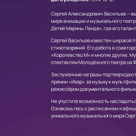
Сергей Александрович Васильев — вы
мире анимации и музыкального театра
Детей Марины Ланда», где его талан
Сергей Васильев известен широкой п
стихотворений. Его работа в соавтор
«Королевство М» и многие другие. Муз
спектаклям Молодёжного театра на Ф
Заслуженные награды подтверждают в
премии «Икар» за музыку к мультфиль
режиссёром документального фильма
Не упустите возможность насладить
Ознакомьтесь с расписанием и афише
уникального музыкального мира Серге