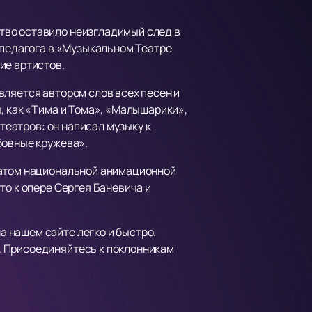
тво оставило неизгладимый след в
 педагога в «Музыкальном Театре
ие артистов.
вляется автором слов всех песен и
, как «Тима и Тома», «Малышарики»,
театров: он написал музыку к
бовные кружева».
еатом национальной анимационной
то к опере Сергея Баневича и
а нашем сайте легко и быстро.
. Присоединяйтесь к поклонникам