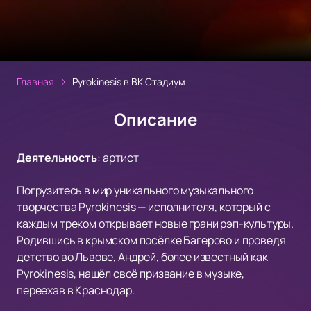
Главная
Pyrokinesis в ВК Стадиум
Описание
Деятельность
:
артист
Погрузитесь в мир уникального музыкального
творчества Pyrokinesis — исполнителя, который с
каждым треком открывает новые грани рэп-культуры.
Родившись в крымском посёлке Багерово и проведя
детство во Львове, Андрей, более известный как
Pyrokinesis, нашёл своё призвание в музыке,
переехав в Краснодар.