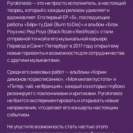
Pyrokinesis — это не просто исполнитель, а настоящий
творец, который с каждым релизом удивляет и
вдохновляет. Его первый EP «5», последующие
работы «Бёрн ту Дай (Burn to Die)» и альбом «Блэк
Роуз икс Ред Роуз (Black Roze x Red Roze)» стали
отправной точкой в его музыкальной карьере.
Переезд в Санкт-Петербург в 2017 году открыл ему
новые горизонты и возможности для сотрудничества
с другими музыкантами.
Среди его знаковых работ — альбомы «Корми
демонов по расписанию», «Моя милая пустота» и
«Питер, чай, не Франция», каждый из которых глубоко
резонирует с поклонниками и критиками. Pyrokinesis
не боится экспериментировать и открывать новые
направления, что делает его концерты настоящим
событием.
Не упустите возможность стать частью этого