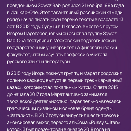
псевдонимом Sqwoz Bab, родился 21 ноября 1994 года
в Йошкар-Оле. Этот талантливый российский камеди
рэпер начал писать свои первые тексты в возрасте 13
лет. В 2012 году, будучи в 11 классе, вместе с другом
Игорем Царегородцевым он основал группу Sqwoz
Bab. Оба поступили в Московский педагогический
государственный университет на филологический
факультет, чтобы изучать профессию учителя
русского языка и литературы.
В 2015 году Игорь покинул группу, и Марат продолжил
сольную карьеру, выпустив первый трек «Карманный
казах», который стал локальным хитом. С лета 2015
до начала 2017 года Марат активно занимался
творческой деятельностью, параллельно увлекаясь
графическим дизайном и основав бренд одежды
«Фаталист». В 2017 году он выпустил шесть треков и
анонсировал выход первого альбома «Pussy sultan»,
который был презентован в январе 2018 года на