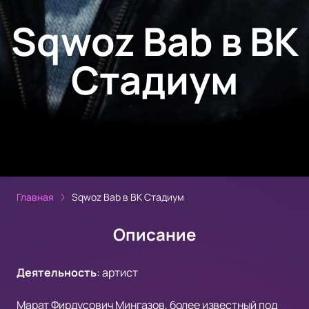
Sqwoz Bab в ВК
Стадиум
Главная
Sqwoz Bab в ВК Стадиум
Описание
Деятельность
:
артист
Марат Фирдусович Мингазов, более известный под