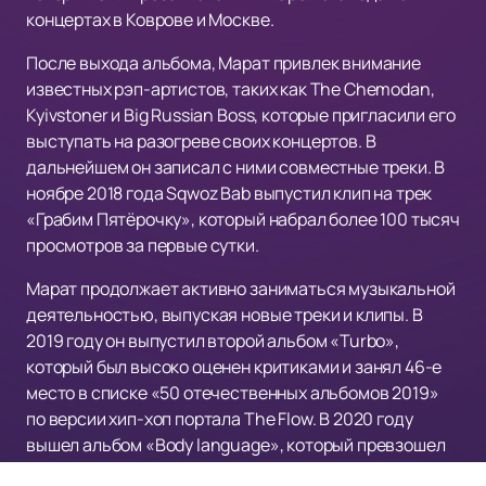
концертах в Коврове и Москве.
После выхода альбома, Марат привлек внимание
известных рэп-артистов, таких как The Chemodan,
Kyivstoner и Big Russian Boss, которые пригласили его
выступать на разогреве своих концертов. В
дальнейшем он записал с ними совместные треки. В
ноябре 2018 года Sqwoz Bab выпустил клип на трек
«Грабим Пятёрочку», который набрал более 100 тысяч
просмотров за первые сутки.
Марат продолжает активно заниматься музыкальной
деятельностью, выпуская новые треки и клипы. В
2019 году он выпустил второй альбом «Turbo»,
который был высоко оценен критиками и занял 46-е
место в списке «50 отечественных альбомов 2019»
по версии хип-хоп портала The Flow. В 2020 году
вышел альбом «Body language», который превзошел
успехи предыдущего альбома.